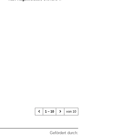


1 – 10
von 10
Gefördert durch: