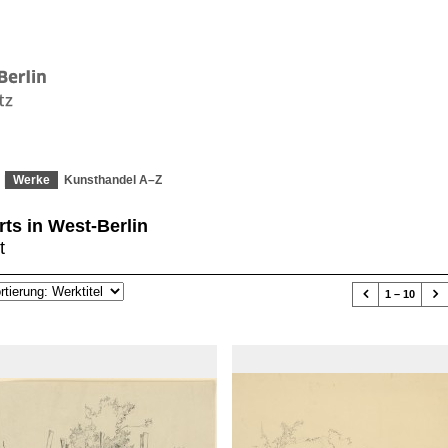
Werke
Kunsthandel A–Z
rts in West-Berlin
t


1 – 10