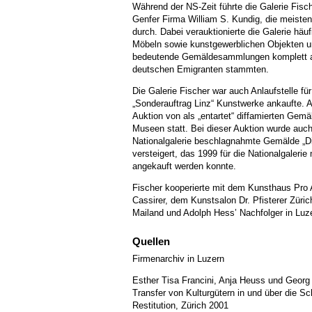
Während der NS-Zeit führte die Galerie Fisc
Genfer Firma William S. Kundig, die meiste
durch. Dabei verauktionierte die Galerie hä
Möbeln sowie kunstgewerblichen Objekten u
bedeutende Gemäldesammlungen komplett au
deutschen Emigranten stammten.
Die Galerie Fischer war auch Anlaufstelle fü
„Sonderauftrag Linz“ Kunstwerke ankaufte. 
Auktion von als „entartet“ diffamierten Ge
Museen statt. Bei dieser Auktion wurde auch
Nationalgalerie beschlagnahmte Gemälde „D
versteigert, das 1999 für die Nationalgaleri
angekauft werden konnte.
Fischer kooperierte mit dem Kunsthaus Pro 
Cassirer, dem Kunstsalon Dr. Pfisterer Zürich
Mailand und Adolph Hess’ Nachfolger in Luz
Quellen
Firmenarchiv in Luzern
Esther Tisa Francini, Anja Heuss und Georg 
Transfer von Kulturgütern in und über die S
Restitution, Zürich 2001