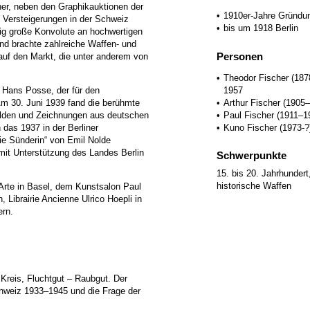
her, neben den Graphikauktionen der
1910er-Jahre Gründun
n Versteigerungen in der Schweiz
bis um 1918 Berlin
ufig große Konvolute an hochwertigen
nd brachte zahlreiche Waffen- und
Personen
f den Markt, die unter anderem von
Theodor Fischer (187
1957
r Hans Posse, der für den
Arthur Fischer (1905–
Am 30. Juni 1939 fand die berühmte
Paul Fischer (1911–19
mälden und Zeichnungen aus deutschen
Kuno Fischer (1973-?
 das 1937 in der Berliner
ie Sünderin“ von Emil Nolde
e mit Unterstützung des Landes Berlin
Schwerpunkte
15. bis 20. Jahrhunder
historische Waffen
Arte in Basel, dem Kunstsalon Paul
, Librairie Ancienne Ulrico Hoepli in
ern.
Kreis, Fluchtgut – Raubgut. Der
chweiz 1933–1945 und die Frage der